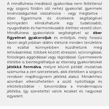
A mindfulness meditáció gyakorlása nem feltétlenül
egy szigorú földön ülő nehéz gyakorlat: gyermeki
kíváncsiságunkat visszahozva - vagy megtartva -
éber figyelmünk és érzékeink segítségével
könnyedén elindulhatunk egy tudatosabb,
nyugodtabb és harmonikusabb élethez vezető úton.
Mindfulness gyakorlatok segítségével az
éber
figyelmet
gyakoroljuk
és erősítjük, mely hosszú
távon segít jobban rálátni életünk minden területére
és ezáltal könnyebben küzdhetünk meg
kihívásainkkal, többek között stresszel, szorongással,
fölösleges aggódással vagy rágódással.
Gyermekeink
életébe is beintegrálhatjuk az éberség gyakorlatokat
játékká formálva
, melyre kitűnő példát mutatnak
számunka a zen szerzetesek, akik életében a szigorú
rendszer majdhogynem játékká alakul.
Mindehhez
azonban elkerülhetetlen a szülő nyitottsága és
elköteleződése - bevonódása a mindennapos
játékba, így szeretettel várok kicsiket és nagyokat
egyaránt.