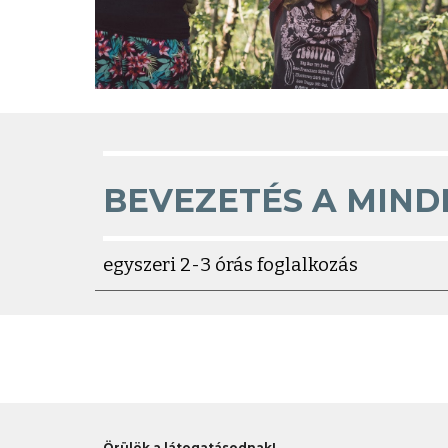
BEVEZETÉS A MIND
egyszeri
2-3 órás
foglalkozás
Örülök a látogatásodnak!