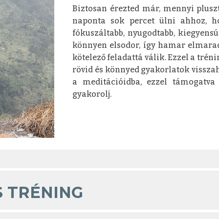
Biztosan érezted már, mennyi plusz
naponta sok percet ülni ahhoz, ho
fókuszáltabb, nyugodtabb, kiegyensú
könnyen elsodor, így hamar elmarad
kötelező feladattá válik. Ezzel a trén
rövid és könnyed gyakorlatok visszah
a meditációidba, ezzel támogatva 
gyakorolj.
S TRÉNING