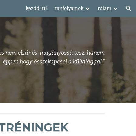
kezdd itt!
tanfolyamok
rólam
ion
edés nem elzár és magányossá tesz,
hanem
éppen hogy összekapcsol a külvilággal.
”
TRÉNINGEK