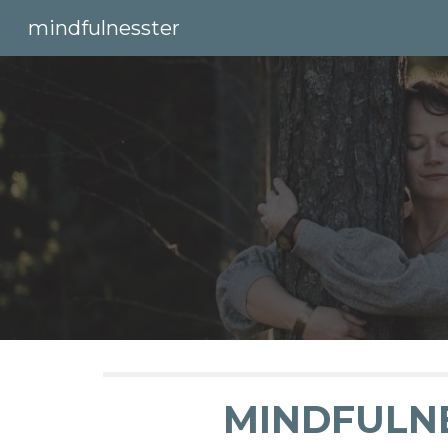
mindfulnesster
Sk
MINDFULN