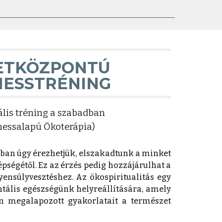
ETKÖZPONTÚ
NESSTRÉNING
uális tréning a szabadban
nessalapú Ökoterápia)
kban úgy érezhetjük, elszakadtunk a minket
pségétől. Ez az érzés pedig hozzájárulhat a
gyensúlyvesztéshez. Az
ö
kospiritualitás egy
ntális egészségünk helyreállításá
ra
, amely
 megalapozott gyakorlatait a természet