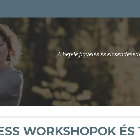
ip to main content
Skip to navigat
„
A befelé figyelés és elcsendes
ESS WORKSHOPOK ÉS 