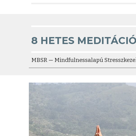
8 HETES MEDITÁCI
MBSR
—
Mindfulness
a
lapú Stresszkeze