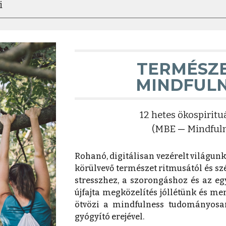
i
TERMÉSZ
MINDFUL
12 hetes ökospirit
(MBE
—
Mindful
Rohanó, digitálisan vezérelt világun
körülvevő természet ritmusától és szé
stresszhez, a szorongáshoz és az e
újfajta megközelítés jóllétünk és me
ötvözi a mindfulness tudományosan
gyógyító erejével.