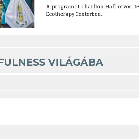
A programot Charlton Hall
orvos, t
Ecotherapy Cent
er
ben.
FULNESS VILÁGÁBA